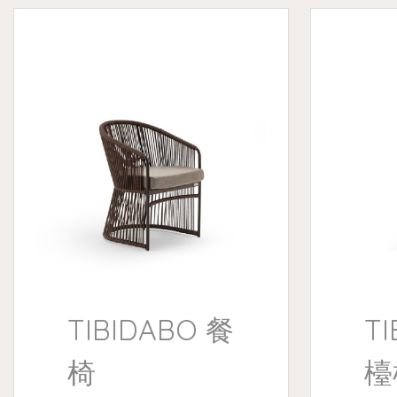
TIBIDABO 餐
T
椅
檯