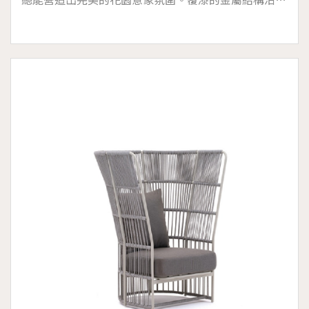
垂直軸突出，在靠背處稍微張開，就像樹枝從樹幹上伸
出一樣。一旦衣服靠在通風的合成纖維織物上，剩下的
就是閉上眼睛和夢想。厚實沙發的柔軟襯墊幾乎懸浮在
高靠背的包覆中，吸引著您進入那環抱的舒適和寧靜。
TIBIDABO 高背沙發系列有兩種尺寸，單人座附有 1 個
靠背墊，雙人座附有 5 個靠背墊。適宜於海洋高濕度的
鹽霧環境和存在氯的池畔，可拆卸的墊套設計 。