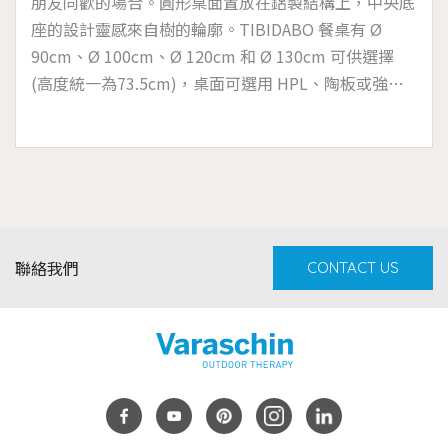
朋友同歡的場合。圓形桌面置放在鋁製結構上，中央底
座的設計靈感來自樹的輪廓。TIBIDABO 餐桌有 Ø
90cm、Ø 100cm、Ø 120cm 和 Ø 130cm 可供選擇
(高度統一為73.5cm)，桌面可選用 HPL、陶板或強化
玻璃面板，玻璃桌面的透明度使您可以從各個角度欣賞
到手工繩編織的裝飾，這裝飾以垂直的節奏呈現優雅的
底座。適宜於海洋高濕度的鹽霧環境和存在氯的池畔。
聯絡我們
CONTACT US