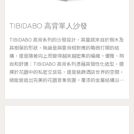
TIBIDABO 高背單人沙發
TIBIDABO 高背系列的沙發設計，其靈感來自於樹木及
其樹葉的形狀，無論是與靠背相對應的略微打開的結
構，還是隨著向上而變得越來越密集的編織。優雅、時
尚和舒適：TIBIDABO 高背系列憑藉其個性化造型，選
擇於花園中的私密交談區，還是裝飾酒店世界的空間，
總能營造出完美的花園意象氛圍。覆漆的金屬結構沿著
垂直軸突出，在靠背處稍微張開，就像樹枝從樹幹上伸
出一樣。一旦衣服靠在通風的合成纖維織物上，剩下的
就是閉上眼睛和夢想。厚實沙發的柔軟襯墊幾乎懸浮在
高靠背的包覆中，吸引著您進入那環抱的舒適和寧靜。
TIBIDABO 高背沙發系列有兩種尺寸，單人座附有 1 個
靠背墊，雙人座附有 5 個靠背墊。適宜於海洋高濕度的