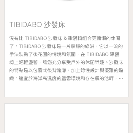
TIBIDABO 沙發床
沒有比 TIBIDABO 沙發床 & 鞦韆椅組合更慵懶的休閒
了。TIBIDABO 沙發床是一片寧靜的綠洲，它以一流的
手法裝點了後花園的情境和氛圍，在 TIBIDABO 鞦韆
椅上輕輕盪著，讓您充分享受戶外的休閒樂趣。沙發床
的特點是以包覆式後背輪廓，加上線性設計與優雅的編
織。適宜於海洋高濕度的鹽霧環境和存在氯的池畔，可
拆卸的墊套設計，沙發床附有 4 個靠背墊。