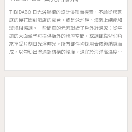
TIBIDABO 日光浴躺椅的設計優雅而樸素，不論從您家
庭的後花園到酒店的露台，或是泳池畔、海灘上總能和
環境相協調。一些簡單的元素塑造了戶外舒適感：從平
鋪的大面坐墊可提供額外的椅座空間，或調節靠背仰角
來享受片刻日光浴時光。所有部件均採用合成繩編織而
成，以勾勒出塗漆鋁結構的輪廓。適宜於海洋高濕度的
鹽霧環境和存在氯的池畔，可拆卸的墊套設計 。