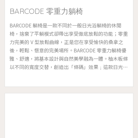
BARCODE 零重力躺椅
BARCODE 躺椅是一款不同於一般日光浴躺椅的休閒
椅，捨棄了平躺模式卻帶出享受徹底放鬆的功能；零重
力完美的 V 型放鬆曲線，正是您在享受愉快的桑拿之
後，輕鬆、愜意的完美場所。BARCODE 零重力躺椅優
雅、舒適，將基本設計與自然美學融為一體。柚木板條
以不同的寬度交替，創造出「條碼」效果﹔這款日光浴
躺椅以獨特實木的亮麗身段，飽含了細緻又舒適的無盡
創意，能夠征服任何戶外水景的空間。對於期望提升使
用舒適度，我們提供覆蓋有耐候織物 3cm 薄墊或 8cm
厚墊兩種選項，我們精心挑選 220 種戶外等級防水面
料，多元的色彩和觸感的飾面，更提升了美學和性能，
配有可拆卸的軟墊套，適宜於海洋高濕度的鹽霧環境和
存在氯的池畔。