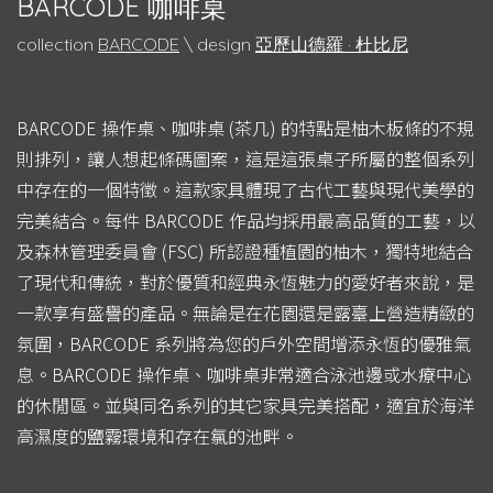
BARCODE 咖啡桌
collection
BARCODE
\ design
亞歷山德羅 · 杜比尼
BARCODE 操作桌、咖啡桌 (茶几) 的特點是柚木板條的不規
則排列，讓人想起條碼圖案，這是這張桌子所屬的整個系列
中存在的一個特徵。這款家具體現了古代工藝與現代美學的
完美結合。每件 BARCODE 作品均採用最高品質的工藝，以
及森林管理委員會 (FSC) 所認證種植園的柚木，獨特地結合
了現代和傳統，對於優質和經典永恆魅力的愛好者來說，是
一款享有盛譽的產品。無論是在花園還是露臺上營造精緻的
氛圍，BARCODE 系列將為您的戶外空間增添永恆的優雅氣
息。BARCODE 操作桌、咖啡桌非常適合泳池邊或水療中心
的休閒區。並與同名系列的其它家具完美搭配，適宜於海洋
高濕度的鹽霧環境和存在氯的池畔。