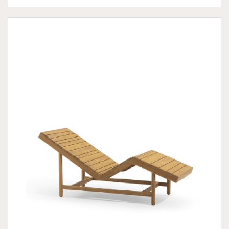
段位進行調整。對於期望提升使用舒適度，我們提供覆
蓋有耐候織物 3cm 薄墊，或 8cm 厚墊兩種選項，我們
精心挑選 220 種戶外等級防水面料，多元的色彩和觸
感的飾面，更提升了美學和性能，配有可拆卸的軟墊
套，適宜於海洋高濕度的鹽霧環境和存在氯的池畔。