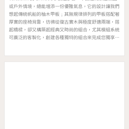
或戶外情境，總能增添一份優雅氣息，它的設計讓我們
想起傳統帆船的柚木甲板﹔其無規律排列的甲板搭配著
厚實的座椅背靠，彷彿從復古實木與極度舒適兩端，搭
起橋樑，卻又構築起經典又時尚的組合，尤其模組系統
可廣泛的客製化，創建各種獨特的組合來完成您獨享的
夢幻組合逸品。沙發靠背和扶手採用質地含有高比例的
有機矽樹脂的 Okoumé 海洋級膠合板製成，填充
Dryfeel® 開放式蜂窩網狀的泡綿，適合戶外使用，並配
有可拆卸的軟墊套，適宜於海洋高濕度的鹽霧環境和存
在氯的池畔。