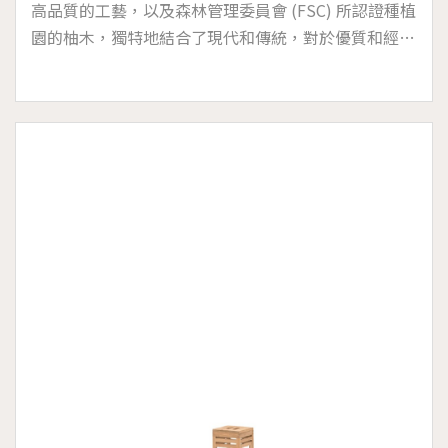
高品質的工藝，以及森林管理委員會 (FSC) 所認證種植
園的柚木，獨特地結合了現代和傳統，對於優質和經典
永恆魅力的愛好者來說，是一款享有盛譽的產品。無論
是在花園還是露臺上營造精緻的氛圍，BARCODE 系列
將為您的戶外空間增添永恆的優雅氣息。BARCODE 操
作桌、咖啡桌非常適合泳池邊或水療中心的休閒區。並
與同名系列的其它家具完美搭配，適宜於海洋高濕度的
鹽霧環境和存在氯的池畔。